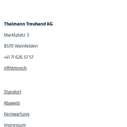
Thalmann Treuhand AG
Marktplatz 3
8570 Weinfelden
+41 71 626 57 57
nf
th
lm
nn
ch
Standort
Abaweb
Fernwartung
Impressum