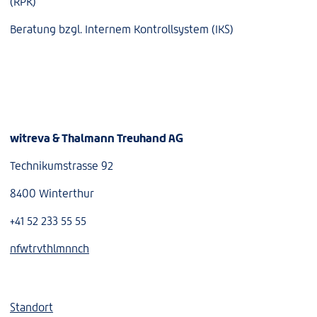
(RPK)
Beratung bzgl. Internem Kontrollsystem (IKS)
witreva & Thalmann Treuhand AG
Technikumstrasse 92
8400 Winterthur
+41 52 233 55 55
nf
w
tr
v
th
lm
nn
ch
Standort