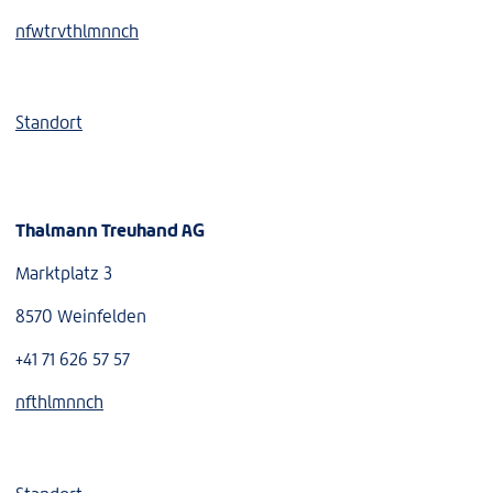
nf
w
tr
v
th
lm
nn
ch
Standort
Thalmann Treuhand AG
Marktplatz 3
8570 Weinfelden
+41 71 626 57 57
nf
th
lm
nn
ch