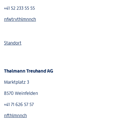
+41 52 233 55 55
nf
w
tr
v
th
lm
nn
ch
Standort
Thalmann Treuhand AG
Marktplatz 3
8570 Weinfelden
+41 71 626 57 57
nf
th
lm
nn
ch