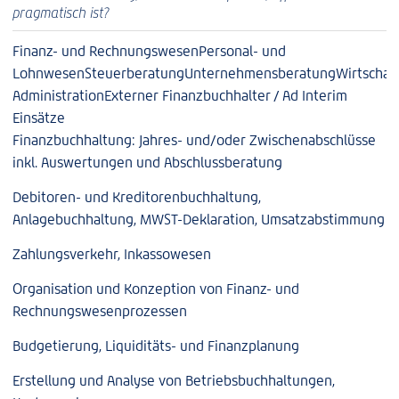
pragmatisch ist?
Finanz- und Rechnungswesen
Personal- und
Lohnwesen
Steuerberatung
Unternehmensberatung
Wirtschaf
Administration
Externer Finanzbuchhalter / Ad Interim
Einsätze
Finanzbuchhaltung: Jahres- und/oder Zwischenabschlüsse
inkl. Auswertungen und Abschlussberatung
Debitoren- und Kreditorenbuchhaltung,
Anlagebuchhaltung, MWST-Deklaration, Umsatzabstimmung
Zahlungsverkehr, Inkassowesen
Organisation und Konzeption von Finanz- und
Rechnungswesenprozessen
Budgetierung, Liquiditäts- und Finanzplanung
Erstellung und Analyse von Betriebsbuchhaltungen,